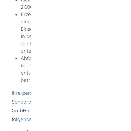
2.000 kg gefährlichem Abfall insgesamt
Erzeuger, die ihre Abfälle im Rahmen
einer Sammelentsorgung dem
Einsammler überlassen.
In beiden Fällen muss der Entsorger oder
der Einsammler der Andienungspflicht
unterliegen.
Abfallerzeuger, die in betriebseigenenen
baden-württembergischen Anlagen
entsorgen, die am 01.01.1996 bereits
betrieben wurden.
Ihre persönlichen Ansprechpartner SAA
Sonderabfallagentur Baden-Württemberg
GmbH nach Landkreisen finden Sie unter
folgendem Link