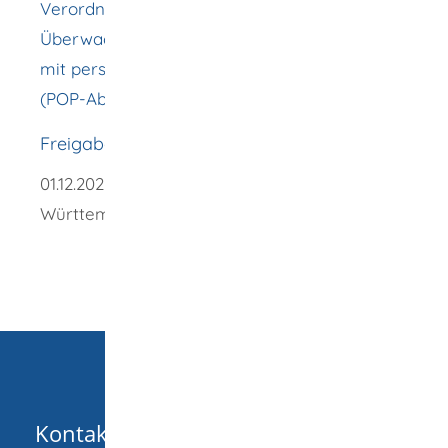
Verordnung über die Getrenntsammlung und
Überwachung von nicht gefährlichen Abfällen
mit persistenten organischen Schadstoffen
(POP-Abfall-ÜberwV)
Freigabevermerk
01.12.2025 Umweltministerium Baden-
Württemberg
Kontakt