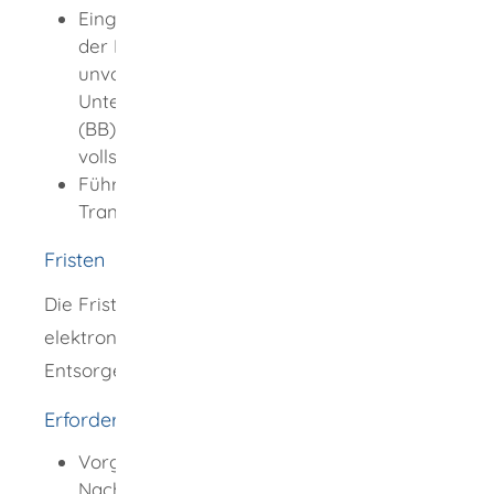
Eingangsbestätigung mit Nachforderung
der Entsorgerbehörde bei
unvollständigen oder fehlerhaften
Unterlagen oder Behördenbestätigung
(BB) der Entsorgerbehörde bei
vollständigen und korrekten Unterlagen.
Führen von Begleitscheinen für jeden
Transport.
Fristen
Die Fristen für die Übersendung der
elektronischen Begleitscheine durch den
Entsorger betragen 10 Kalendertage.
Erforderliche Unterlagen
Vorgeschriebene Formulare der
Nachweisverordnung