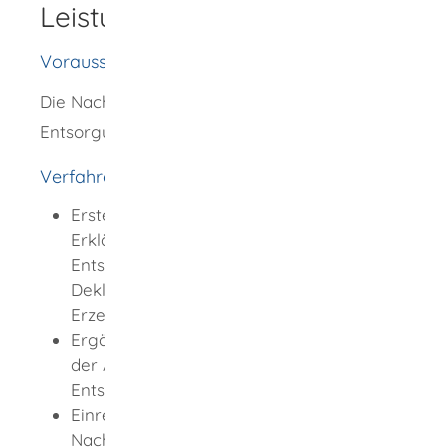
Leistungsdetails
Voraussetzungen
Die Nachweise müssen zum Zeitpunkt der
Entsorgung gültig sein.
Verfahrensablauf
Erstellung der Verantwortlichen
Erklärung (VE) (mit Deckblatt
Entsorgungsnachweis (DEN) sowie
Deklarationsanalyse (DA) durch den
Erzeuger,
Ergänzung der Nachweiserklärung mit
der Annahmeerklärung (AE) des
Entsorgers,
Einreichung des elektronischen
Nachweises bei der Entsorgerbehörde,