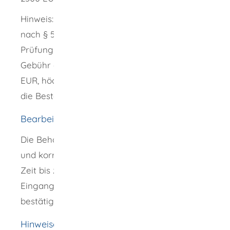
Hinweis: Bei Bestätigung durch Fristablauf
nach § 5 Absatz 5 NachwV wird für die
Prüfung der Nachweiserklärungen eine
Gebühr erhoben. Diese reduziert sich um 50
EUR, höchstens jedoch auf die Hälfte der für
die Bestätigung festzusetzenden Gebühr.
Bearbeitungsdauer
Die Behörde hat bei vollständig vorliegenden
und korrekten Nachweisunterlagen 30 Tage
Zeit bis zur Behördlichen Bestätigung, der
Eingang muss innerhalb 12 Kalendertagen
bestätigt werden.
Hinweise