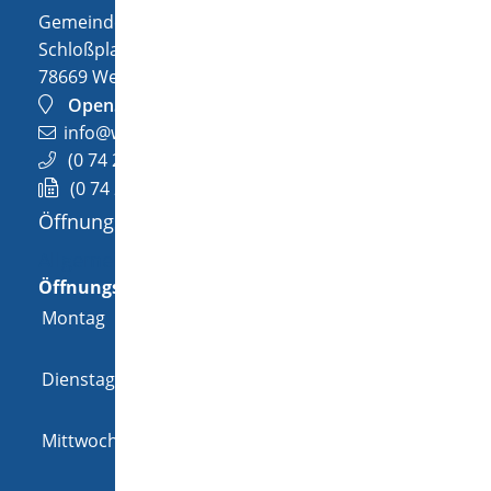
Gemeinde Wellendingen
Schloßplatz 1
78669
Wellendingen
OpenStreetMap
info@wellendingen.de
(0
74
26) 94
02-0
(0
74
26) 94
02-25
Öffnungszeiten
Allgemeine Öffnungszeit
Öffnungszeiten
Montag
08:00 Uhr
-
12:00 Uhr
und
14:00 Uhr
-
18:00 Uhr
Dienstag
08:00 Uhr
-
12:00 Uhr
und
14:00 Uhr
-
16:00 Uhr
Mittwoch
08:00 Uhr
-
12:00 Uhr
und
14:00 Uhr
-
16:00 Uhr