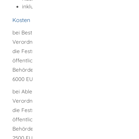
inklusive geeigneter Deklarationsanalyse
Kosten
bei Bestätigung: Nr. 1.1.27 der Anlage II zur
V
erordnung des Umweltministeriums über
die Festsetzung der Gebührensätze für
öffentliche Leistungen der staatlichen
Behörden in seinem Geschäftsbereich 80-
6000 EUR
bei Ablehnung: Nr. 1.1.28 der Anklage II zur
V
erordnung des Umweltministeriums über
die Festsetzung der Gebührensätze für
öffentliche Leistungen der staatlichen
Behörden in seinem Geschäftsbereich 80-
2500 EUR