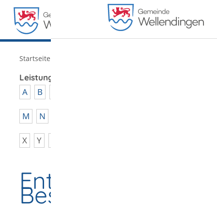
MENÜ
/
Startseite
Verwaltung
Leistungen von A - Z
A
B
C
D
E
F
G
H
I
J
K
L
M
N
O
P
Q
R
S
T
U
V
W
X
Y
Z
Entsorgungsnachw
Bestätigung