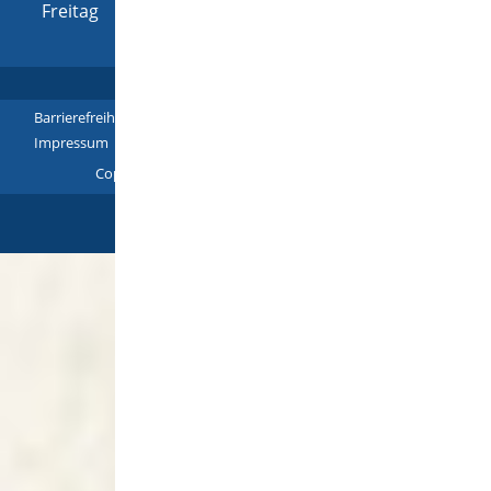
Freitag
08:00 Uhr
-
12:00 Uhr
Barrierefreiheit
|
Leichte Sprache
|
Gebärdensprache
|
Impressum
|
Datenschutz
|
Übersicht
Copyright © 2018 - 2022 |
p
owered by
Komm.ONE