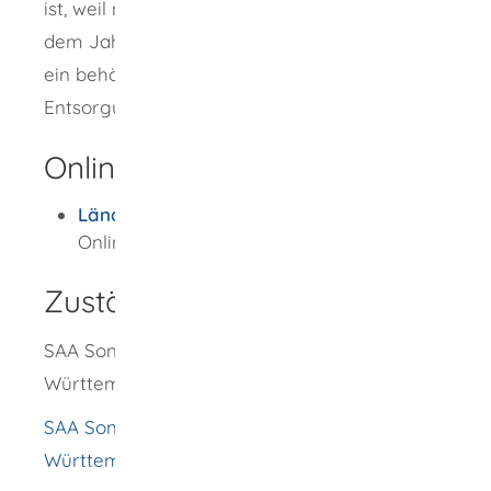
ist, weil mehr als 20 Tonnen des Abfalls in
dem Jahr an der Anfallstelle entstehen, wird
ein behördlich bestätigter
Entsorgungsnachweis benötigt.
Onlineantrag und Formulare
Länder-eANV
Online-Formular Länder-eANV
Zuständige Stelle
SAA Sonderabfallagentur Baden-
Württemberg GmbH
SAA Sonderabfallagentur Baden-
Württemberg GmbH