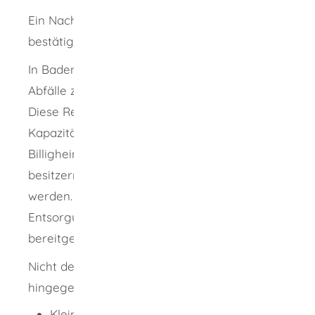
Ein Nachweis kann maximal für fünf Jahre
bestätigt werden.
In Baden-Württemberg sind gefährliche
Abfälle zur Beseitigung andienungspflichtig.
Diese Regelung stellt sicher, dass die
Kapazitäten der Sonderabfalldeponie
Billigheim von den Abfallerzeugern und -
besitzern aus Baden-Württemberg genutzt
werden. Diese Deponie wird vom Land zur
Entsorgung von Sonderabfällen
bereitgehalten.
Nicht der Andienungspflicht unterliegen
hingegen:
Kleinerzeuger mit jährlich nicht mehr als