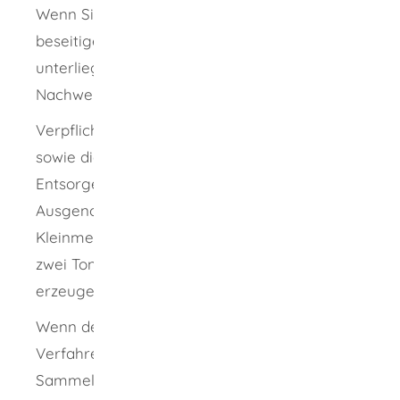
Wenn Sie gefährliche Abfälle verwerten,
beseitigen, sammeln oder befördern,
unterliegt dies einem abfallrechtlichen
Nachweisverfahren.
Verpflichtet hierzu sind die Abfallerzeuger
sowie die Besitzer, Beförderer, Sammler und
Entsorger gefährlicher Abfälle.
Ausgenommen sind private Haushalte und
Kleinmengenerzeuger, die nicht mehr als
zwei Tonnen gefährliche Abfälle im Jahr
erzeugen.
Wenn der Entsorger nicht für das privilegierte
Verfahren zugelassen ist und kein
Sammelnachweis eines Beförderers nutzbar