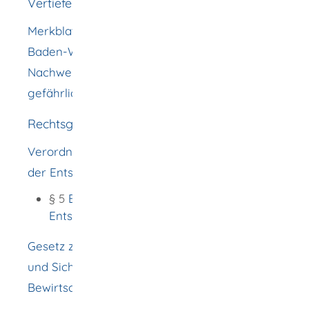
Vertiefende Informationen
Merkblatt der SAA Sonderabfallagentur
Baden-Württemberg GmbH zur
Nachweisführung bei der Entsorgung von
gefährlichen Abfällen
Rechtsgrundlage
Verordnung über die Nachweisführung bei
der Entsorgung von Abfällen (NachwV):
§ 5
Bestätigung des
Entsorgungsnachweises
Gesetz zur Förderung der Kreislaufwirtschaft
und Sicherung der umweltverträglichen
Bewirtschaftung von Abfällen (KrWG)