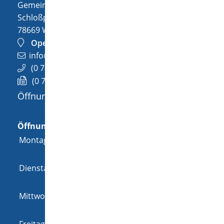
Gemeinde Wellendingen
Schloßplatz 1
78669
Wellendingen
OpenStreetMap
info@wellendingen.de
(0
74
26) 94
02-0
(0
74
26) 94
02-25
Öffnungszeiten
Allgemeine Öffnungszeit
Öffnungszeiten
Montag
08:00 Uhr
-
12:00 Uhr
und
14:00 Uhr
-
18:00 Uhr
Dienstag
08:00 Uhr
-
12:00 Uhr
und
14:00 Uhr
-
16:00 Uhr
Mittwoch
08:00 Uhr
-
12:00 Uhr
und
14:00 Uhr
-
16:00 Uhr
Freitag
08:00 Uhr
-
12:00 Uhr