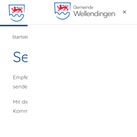
MENÜ
/
Startseite
Verwaltung
Seite empfehlen
Empfehlung
senden an
*
Mit diesem
Kommentar