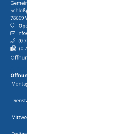
Gemeinde Wellendingen
Schloßplatz 1
78669
Wellendingen
OpenStreetMap
info@wellendingen.de
(0
74
26) 94
02-0
(0
74
26) 94
02-25
Öffnungszeiten
Allgemeine Öffnungszeit
Öffnungszeiten
Montag
08:00 Uhr
-
12:00 Uhr
und
14:00 Uhr
-
18:00 Uhr
Dienstag
08:00 Uhr
-
12:00 Uhr
und
14:00 Uhr
-
16:00 Uhr
Mittwoch
08:00 Uhr
-
12:00 Uhr
und
14:00 Uhr
-
16:00 Uhr
Freitag
08:00 Uhr
-
12:00 Uhr