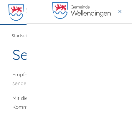
MENÜ
/
Startseite
Verwaltung
Seite empfehlen
Empfehlung
senden an
*
Mit diesem
Kommentar