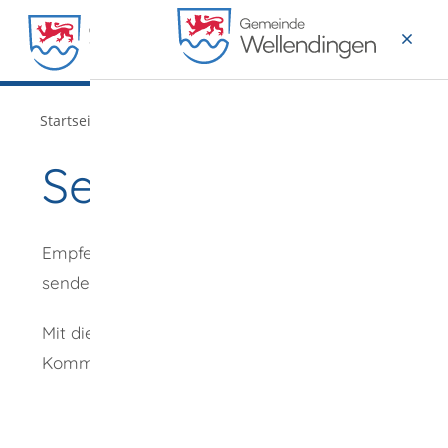
MENÜ
/
Startseite
Verwaltung
Seite empfehlen
Empfehlung
senden an
*
Mit diesem
Kommentar