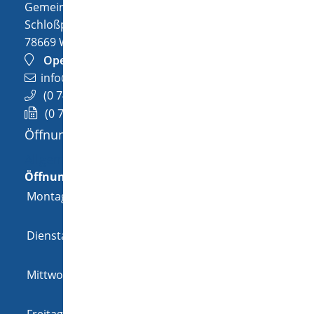
Gemeinde Wellendingen
Schloßplatz 1
78669
Wellendingen
OpenStreetMap
info@wellendingen.de
(0
74
26) 94
02-0
(0
74
26) 94
02-25
Öffnungszeiten
Allgemeine Öffnungszeit
Öffnungszeiten
Montag
08:00 Uhr
-
12:00 Uhr
und
14:00 Uhr
-
18:00 Uhr
Dienstag
08:00 Uhr
-
12:00 Uhr
und
14:00 Uhr
-
16:00 Uhr
Mittwoch
08:00 Uhr
-
12:00 Uhr
und
14:00 Uhr
-
16:00 Uhr
Freitag
08:00 Uhr
-
12:00 Uhr